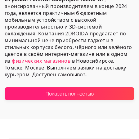
анонсированный производителем в конце 2024
года, является практичным бюджетным
мобильным устройством с высокой
производительностью и 3D-системой
охлаждения. Компания 2DROIDA предлагает по
минимальной цене приобрести гаджеты в
стильных корпусах белого, чёрного или зелёного
цветов в своём интернет-магазине или в одном
из
физических магазинов
в Новосибирске,
Томске, Москве. Выполняем заявки на доставку
курьером. Доступен самовывоз.
Наш ассортимент
Показать полностью
Компания 2DROIDA предлагает купить
оригинальные мобильные телефоны
популярного китайского бренда
Honor из
линейки GT
:
С операционной системой Android 15 с