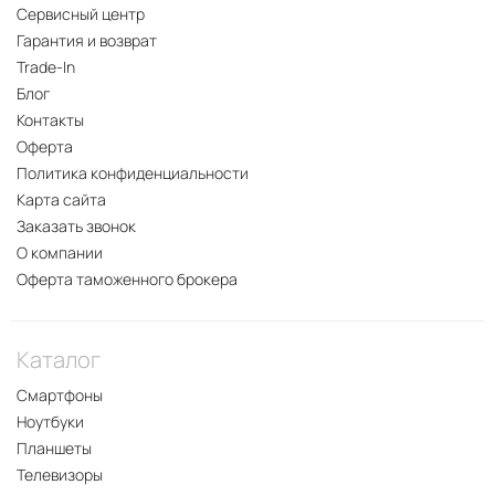
изображения;
Сервисный центр
Превосходным качеством звука;
Гарантия и возврат
Эффективной усовершенствованной системой
Trade-In
охлаждения 3-D;
Блог
Способностью быстро заряжаться и
Контакты
продолжительное время держать зарядку;
Оферта
Стабильностью работы;
Политика конфиденциальности
Наличием функции адаптации
Карта сайта
энергопотребления;
Заказать звонок
Высокой яркостью дисплея, в некоторых зонах
О компании
доходящей до 4000 нит.
Оферта таможенного брокера
Есть вопросы о
смартфоне Honor GT
? На них с
удовольствием
ответит специалист 2DROIDA
.
Каталог
Смартфоны
Ноутбуки
Планшеты
Телевизоры