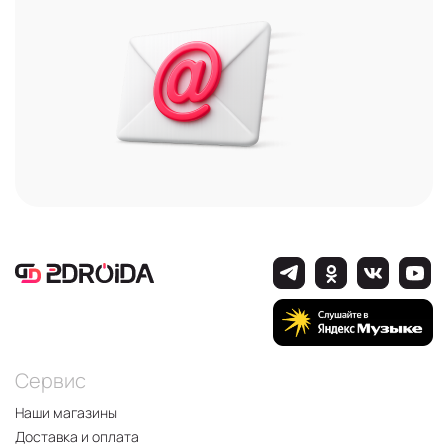
С пятью встроенными навигационными
системами;
С поддержкой Bluetooth, NFC, Wi-Fi.
Характеристики, «начинка», срок гарантии,
стоимость, комплектация - эта и другая
информация содержится в карточке каждого
девайса.
Преимущества Honor GT
Многофункциональный и недорогой гаджет, как и
все смартфоны этого бренда надёжен,
многофункционален, подходит для
требовательных игр и имеет стильный,
узнаваемый дизайн с модулем камеры в форме
лезвия. Также это мобильное устройство
Сервис
отличается:
Наши магазины
Высокой производительностью;
Достоверной передачей цвета и чёткостью
Доставка и оплата