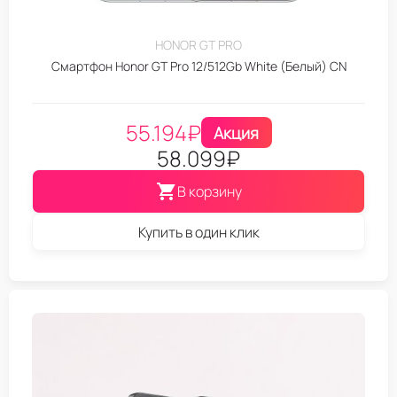
HONOR GT PRO
Смартфон Honor GT Pro 12/512Gb White (Белый) CN
55.194
₽
Акция
58.099
₽
В корзину
Купить в один клик