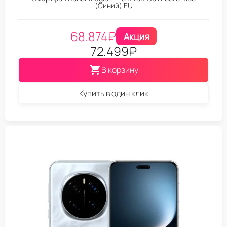
(Синий) EU
68.874
₽
Акция
72.499
₽
В корзину
Купить в один клик