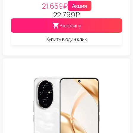
21.659
₽
Акция
22.799
₽
В корзину
Купить в один клик