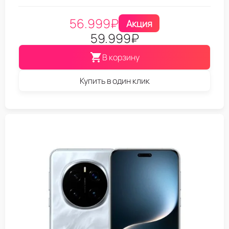
56.999
₽
Акция
59.999
₽
В корзину
Купить в один клик