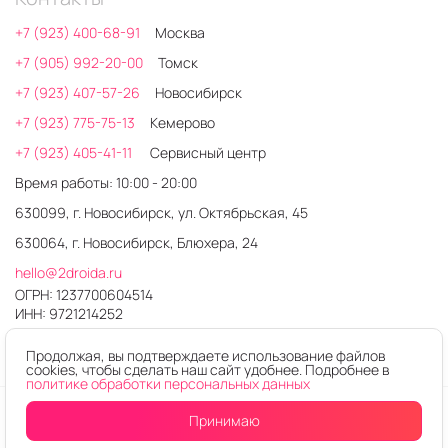
+7 (923) 400-68-91
Москва
+7 (905) 992-20-00
Томск
+7 (923) 407-57-26
Новосибирск
+7 (923) 775-75-13
Кемерово
+7 (923) 405-41-11
Сервисный центр
Время работы: 10:00 - 20:00
630099, г. Новосибирск, ул. Октябрьская, 45
630064, г. Новосибирск, Блюхера, 24
hello@2droida.ru
ОГРН: 1237700604514
ИНН: 9721214252
Продолжая, вы подтверждаете использование файлов
cookies, чтобы сделать наш сайт удобнее. Подробнее в
политике обработки персональных данных
© 2026. Любое использование контента без письменного
Принимаю
Уведомить
о поступлении
разрешения запрещено
Интернет-магазин электроники 2DROIDA